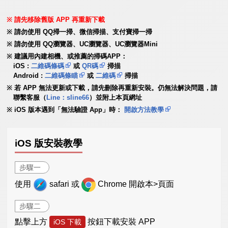
請先移除舊版 APP 再重新下載
請勿使用 QQ掃一掃、微信掃描、支付寶掃一掃
請勿使用 QQ瀏覽器、UC瀏覽器、UC瀏覽器Mini
建議用內建相機、或推薦的掃碼APP：
iOS :
二維碼條碼
或
QR碼
掃描
Android :
二維碼條瞄
或
二維碼
掃描
若 APP 無法更新或下載，請先刪除再重新安裝。仍無法解決問題，請
聯繫客服（
Line：sline66
）並附上本頁網址
iOS 版本遇到「無法驗證 App」時：
開啟方法教學
iOS 版安裝教學
步驟一
使用
safari 或
Chrome 開啟本>頁面
步驟二
點擊上方
按鈕下載安裝 APP
iOS 下載