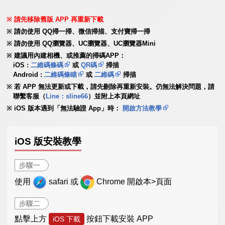
請先移除舊版 APP 再重新下載
請勿使用 QQ掃一掃、微信掃描、支付寶掃一掃
請勿使用 QQ瀏覽器、UC瀏覽器、UC瀏覽器Mini
建議用內建相機、或推薦的掃碼APP：
iOS :
二維碼條碼
或
QR碼
掃描
Android :
二維碼條瞄
或
二維碼
掃描
若 APP 無法更新或下載，請先刪除再重新安裝。仍無法解決問題，請
聯繫客服（
Line：sline66
）並附上本頁網址
iOS 版本遇到「無法驗證 App」時：
開啟方法教學
iOS 版安裝教學
步驟一
使用
safari 或
Chrome 開啟本>頁面
步驟二
點擊上方
按鈕下載安裝 APP
iOS 下載